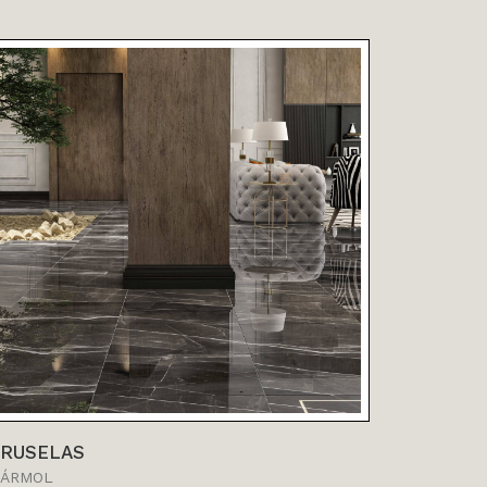
VER MÁS
RUSELAS
BUDAPE
ÁRMOL
MÁRMOL