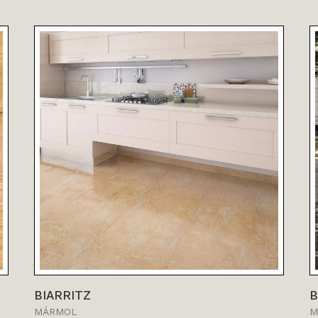
VER MÁS
BIARRITZ
B
MÁRMOL
M