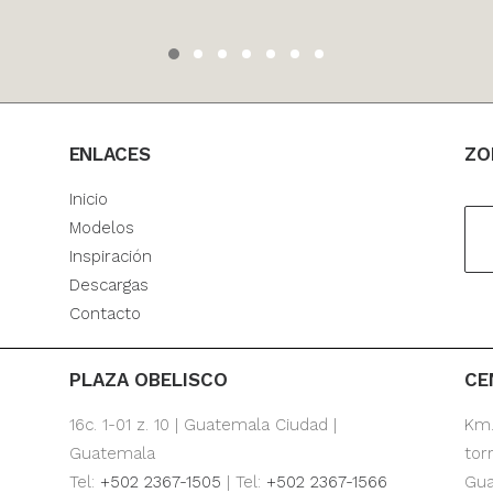
ENLACES
ZO
Inicio
Modelos
Inspiración
Descargas
Contacto
PLAZA OBELISCO
CE
16c. 1-01 z. 10 | Guatemala Ciudad |
Km.
Guatemala
tor
Tel:
+502 2367-1505
| Tel:
+502 2367-1566
Gua