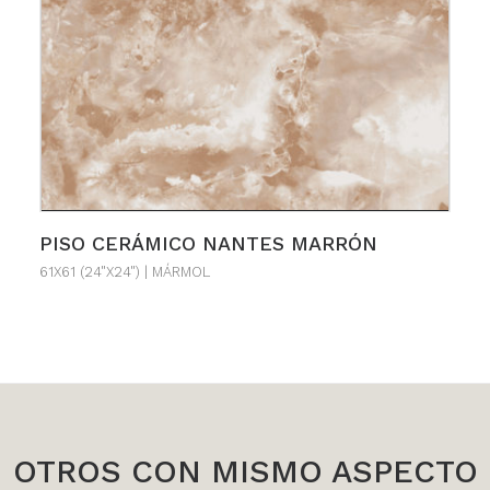
VER MÁS
PISO CERÁMICO NANTES MARRÓN
61X61 (24"X24") | MÁRMOL
OTROS CON MISMO ASPECTO